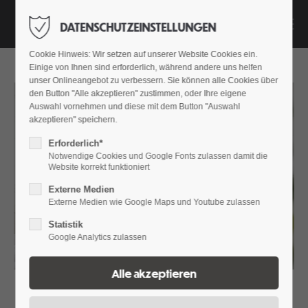
Menü
DATENSCHUTZEINSTELLUNGEN
Der Eintrag "offcanvas-col1" existiert leider nicht.
Cookie Hinweis: Wir setzen auf unserer Website Cookies ein.
Einige von Ihnen sind erforderlich, während andere uns helfen
Der Eintrag "offcanvas-col2" existiert leider nicht.
unser Onlineangebot zu verbessern. Sie können alle Cookies über
den Button "Alle akzeptieren" zustimmen, oder Ihre eigene
Auswahl vornehmen und diese mit dem Button "Auswahl
Der Eintrag "offcanvas-col3" existiert leider nicht.
akzeptieren" speichern.
Erforderlich*
Notwendige Cookies und Google Fonts zulassen damit die
Der Eintrag "offcanvas-col4" existiert leider nicht.
Website korrekt funktioniert
Externe Medien
Externe Medien wie Google Maps und Youtube zulassen
Statistik
Google Analytics zulassen