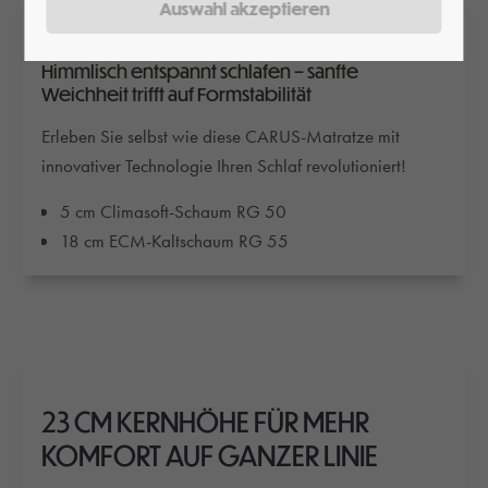
SMART CLIMA S11
Himmlisch entspannt schlafen – sanfte
Weichheit trifft auf Formstabilität
Erleben Sie selbst wie diese CARUS-Matratze mit
innovativer Technologie Ihren Schlaf revolutioniert!
5 cm Climasoft-Schaum RG 50
18 cm ECM-Kaltschaum RG 55
23 CM KERNHÖHE FÜR MEHR
KOMFORT AUF GANZER LINIE